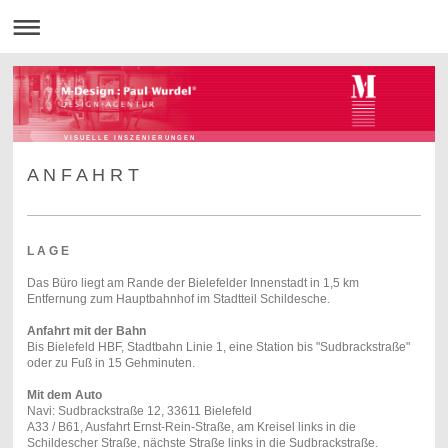
V I S U E L L E I N S Z E N I E R U N G E N
A N F A H R T
L A G E
Das Büro liegt am Rande der Bielefelder Innenstadt in 1,5 km
Entfernung zum Hauptbahnhof im Stadtteil Schildesche.
Anfahrt mit der Bahn
Bis Bielefeld HBF, Stadtbahn Linie 1, eine Station bis "Sudbrackstraße"
oder zu Fuß in 15 Gehminuten.
Mit dem Auto
Navi: Sudbrackstraße 12, 33611 Bielefeld
A33 / B61, Ausfahrt Ernst-Rein-Straße, am Kreisel links in die
Schildescher Straße, nächste Straße links in die Sudbrackstraße.