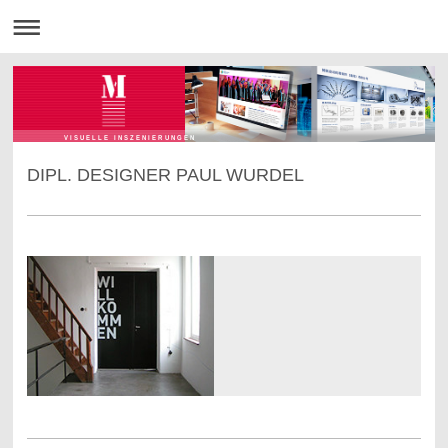
V I S U E L L E I N S Z E N I E R U N G E N
DIPL. DESIGNER PAUL WURDEL